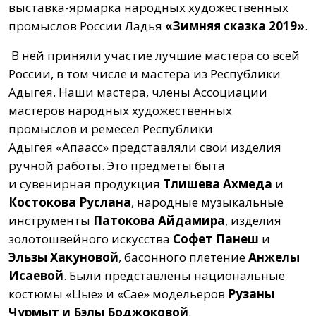
выставка-ярмарка народных художественных
промыслов России Ладья
«Зимняя сказка 2019»
.
В ней приняли участие лучшие мастера со всей
России, в том числе и мастера из Республики
Адыгея. Наши мастера, члены Ассоциации
мастеров народных художественных
промыслов и ремесел Республики
Адыгея «Апаасс» представляли свои изделия
ручной работы. Это предметы быта
и сувенирная продукция
Тлишева Ахмеда
и
Костокова Руслана
, народные музыкальные
инструменты
Патокова Айдамира
, изделия
золотошвейного искусства
Софет Панеш
и
Эльзы Хакуновой
, басонного плетение
Анжелы
Исаевой
. Были представлены национальные
костюмы «Цые» и «Сае» модельеров
Рузаны
Чурмыт и Бэлы Боджоковой
.