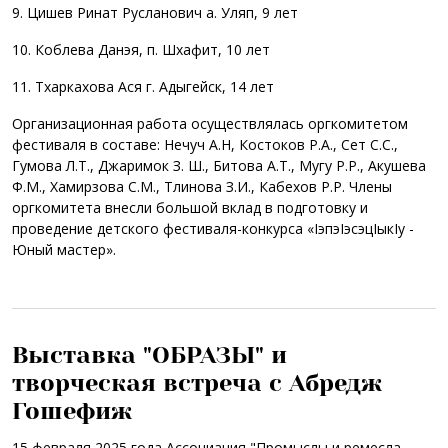
9. Цишев Ринат Русланович а. Уляп, 9 лет
10. Коблева Данэя, п. Шхафит, 10 лет
11. Тхаркахова Ася г. Адыгейск, 14 лет
Организационная работа осуществлялась оргкомитетом
фестиваля в составе: Нечуч А.Н, Костоков Р.А., Сет С.С.,
Гумова Л.Т., Джаримок З. Ш., Битова А.Т., Мугу Р.Р., Акушева
Ф.М., Хамирзова С.М., Тлинова З.И., Кабехов Р.Р. Члены
оргкомитета внесли большой вклад в подготовку и
проведение детского фестиваля-конкурса «IэпэIэсэцIыкIу -
Юный мастер».
Выставка "ОБРАЗЫ" и
творческая встреча с Абредж
Гошефиж
15 февраля 2025 года Ассоциация "Промыслы и ремесла