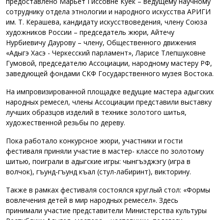
предоставлено Марьет Гиссовне Куек – ведущему научному
сотруднику отдела этнологии и народного искусства АРИГИ
им. Т. Керашева, кандидату искусствоведения, члену Союза
художников России – председатель жюри, Айтечу
Нурбиевичу Даурову – члену, Общественного движения
«Адыгэ Хасэ - Черкесский парламент», Ларисе Тлепшуковне
Гумовой, председателю Ассоциации, народному мастеру РФ,
заведующей фондами СКФ Государственного музея Востока.
На импровизированной площадке ведущие мастера адыгских
народных ремесел, члены Ассоциации представили выставку
лучших образцов изделий в технике золотого шитья,
художественной резьбы по дереву.
Пока работало конкурсное жюри, участники и гости
фестиваля приняли участие в мастер- классе по золотому
шитью, поиграли в адыгские игры: чынгъэджэгу (игра в
волчок), гъунд-гъунд къал (стул-лабиринт), викторину.
Также в рамках фестиваля состоялся круглый стол: «Формы
вовлечения детей в мир народных ремесел». Здесь
принимали участие представители Министерства культуры