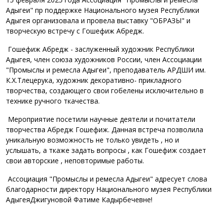
Адыгеи" пр поддержке Национального музея Республики
Адыгея организовала и провела выставку "ОБРАЗЫ" и
творческую встречу с Гошефиж Абредж.
Гошефиж Абредж - заслуженный художник Республики
Адыгея, член союза художников России, член Ассоциации
"Промыслы и ремесла Адыгеи", преподаватель АРДШИ им.
К.Х.Тлецерука, художник декоративно- прикладного
творчества, создающего свои гобелены исключительно в
технике ручного ткачества.
Мероприятие посетили научные деятели и почитатели
творчества Абредж Гошефиж. Данная встреча позволила
уникальную возможность не только увидеть , но и
услышать, а ткаже задать вопросы , как Гошефиж создает
свои авторские , неповторимые работы.
Ассоциация "Промыслы и ремесла Адыгеи" адресует слова
благодарности директору Национального музея Республики
АдыгеяДжигуновой Фатиме Кадырбечевне!