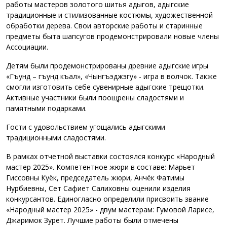
работы мастеров золотого шитья адыгов, адыгские
традиционные и стилизованные костюмы, художественной
обработки дерева. Свои авторские работы и старинные
предметы быта шапсугов продемонстрировали новые члены
Ассоциации.
Детям были продемонстрированы древние адыгские игры
«Гъунд – гъунд къал», «Чынгъэджэгу» - игра в волчок. Также
смогли изготовить себе сувенирные адыгские трещотки.
Активные участники были поощрены сладостями и
памятными подарками.
Гости с удовольствием угощались адыгскими
традиционными сладостями.
В рамках отчетной выставки состоялся конкурс «Народный
мастер 2025». Компетентное жюри в составе: Марьет
Гиссовны Куёк, председатель жюри, Анчёк Фатимы
Нурбиевны, Сет Сафиет Салиховны оценили изделия
конкурсантов. Единогласно определили присвоить звание
«Народный мастер 2025» - двум мастерам: Гумовой Ларисе,
Джаримок Зурет. Лучшие работы были отмечены