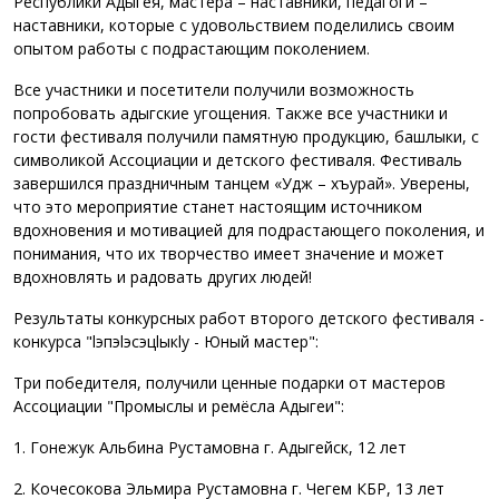
Республики Адыгея, мастера – наставники, педагоги –
наставники, которые с удовольствием поделились своим
опытом работы с подрастающим поколением.
Все участники и посетители получили возможность
попробовать адыгские угощения. Также все участники и
гости фестиваля получили памятную продукцию, башлыки, с
символикой Ассоциации и детского фестиваля. Фестиваль
завершился праздничным танцем «Удж – хъурай». Уверены,
что это мероприятие станет настоящим источником
вдохновения и мотивацией для подрастающего поколения, и
понимания, что их творчество имеет значение и может
вдохновлять и радовать других людей!
Результаты конкурсных работ второго детского фестиваля -
конкурса "lэпэlэсэцlыкly - Юный мастер":
Три победителя, получили ценные подарки от мастеров
Ассоциации "Промыслы и ремёсла Адыгеи":
1. Гонежук Альбина Рустамовна г. Адыгейск, 12 лет
2. Кочесокова Эльмира Рустамовна г. Чегем КБР, 13 лет