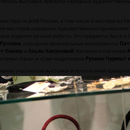
остоялась выставка-ярмарка народных художествен
астера со всей России, в том числе и мастера из Р
ии мастеров народных художественных промыслов 
свои изделия ручной работы. Это предметы быта и
 Руслана
, народные музыкальные инструменты
Пат
ет Панеш
и
Эльзы Хакуновой
, басонного плетение
стюмы «Цые» и «Сае» модельеров
Рузаны Чурмыт 
ние участников выставки и посетителей ярмарки,
 день ярмарки наши соотечественники и друзья у
овольны выставкой-ярмаркой и уже начинают подго