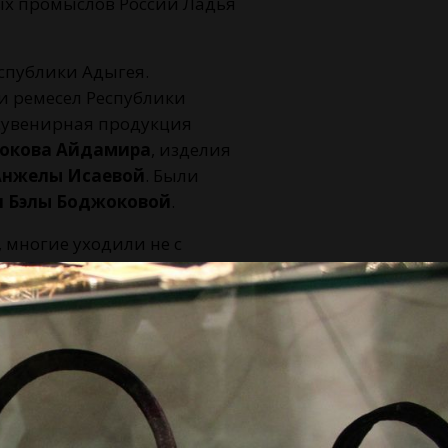
ных промыслов России Ладья
еспублики Адыгея.
и ремесел Республики
 сувенирная продукция
окова Айдамира
, изделия
Анжелы Исаевой
. Были
и Бэлы Боджоковой
.
 многие уходили не с
строили импровизированный
товку к новой выставке.