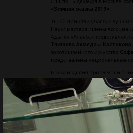
C 11 по 15 декабря в Москве с
«Зимняя сказка 2019»
.
В ней приняли участие лучшие м
Наши мастера, члены Ассоциац
Адыгея «Апаасс» представляли 
Тлишева Ахмеда
и
Костокова
золотошвейного искусства
Соф
представлены национальные ко
Наши изделия привлекали внима
пустыми руками. На четвертый
джегу с танцами и гармошкой.
Мастера Ассоциации остались д