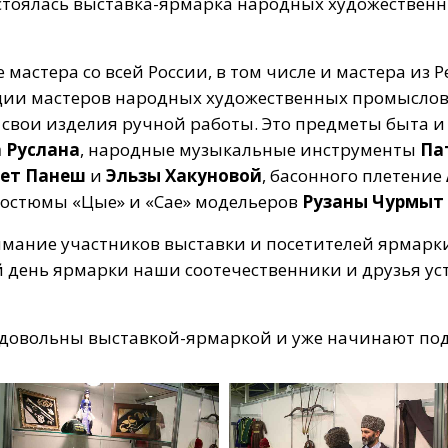
состоялась выставка-ярмарка народных художествен
мастера со всей России, в том числе и мастера из 
ции мастеров народных художественных промыслов
 свои изделия ручной работы. Это предметы быта 
 Руслана
, народные музыкальные инструменты
Па
ет Панеш
и
Эльзы Хакуновой
, басонного плетение
остюмы «Цые» и «Сае» модельеров
Рузаны Чурмыт
ание участников выставки и посетителей ярмарки,
й день ярмарки наши соотечественники и друзья 
довольны выставкой-ярмаркой и уже начинают подг