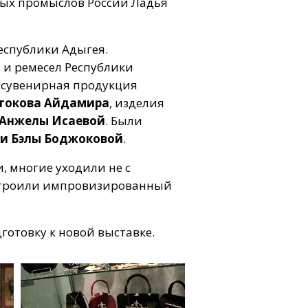
ных промыслов России Ладья
Республики Адыгея.
 и ремесел Республики
и сувенирная продукция
токова Айдамира
, изделия
Анжелы Исаевой
. Были
 и Бэлы Боджоковой
.
 многие уходили не с
устроили импровизированный
отовку к новой выставке.