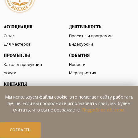
АССОЦИАЦИЯ
ДЕЯТЕЛЬНОСТЬ
О нас
Проекты и программы
Для мастеров
Видеоуроки
ПРОМЫСЛЫ
СОБЫТИЯ
Каталог продукции
Новости
Услуги
Мероприятия
КОНТАКТЫ
Как нас найти
Мы используем файлы cookie, это помогает сайту работать
лучше. Если вы продолжите использовать сайт, мы будем
считать, что вы не возражаете.
Подробнее об этом.
+7 (8772) 52-35-53
apaass@mail.ru
СОГЛАСЕН
© 2020 Ассоциация «Промыслы и ремесла Адыгеи»