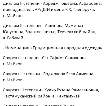
Диплом II степени - Абредж Гошефиж Асфаровна,
преподаватель АРДШИ имени К.Х. Тлецерука,
г. Майкоп.
Диплом III степени – Ашинова Муминат
Юнусовна, Золотое шитье, Теучежский район,
а. Габукай.
- Номинация «Традиционная народная одежда»
Лауреат I степени - Сет Сафиет Салиховна,
г. Майкоп.
Лауреат II степени - Боджокова Бэла Алиевна,
г. Майкоп
Лауреат III степени - Хуако Рузана Рамазановна,
Тахтамукайский район, а. Тахтамукай
Диплом I степени - Дамокова Зухра