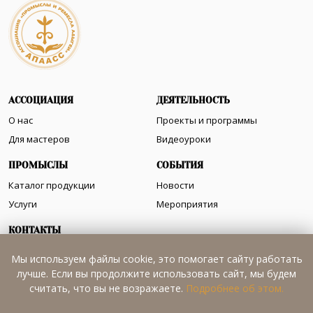
АССОЦИАЦИЯ
ДЕЯТЕЛЬНОСТЬ
О нас
Проекты и программы
Для мастеров
Видеоуроки
ПРОМЫСЛЫ
СОБЫТИЯ
Каталог продукции
Новости
Услуги
Мероприятия
КОНТАКТЫ
Как нас найти
Мы используем файлы cookie, это помогает сайту работать
лучше. Если вы продолжите использовать сайт, мы будем
считать, что вы не возражаете.
Подробнее об этом.
+7 (8772) 52-35-53
apaass@mail.ru