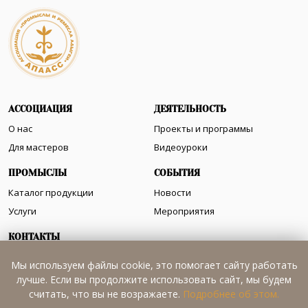
АССОЦИАЦИЯ
ДЕЯТЕЛЬНОСТЬ
О нас
Проекты и программы
Для мастеров
Видеоуроки
ПРОМЫСЛЫ
СОБЫТИЯ
Каталог продукции
Новости
Услуги
Мероприятия
КОНТАКТЫ
Как нас найти
Мы используем файлы cookie, это помогает сайту работать
лучше. Если вы продолжите использовать сайт, мы будем
считать, что вы не возражаете.
Подробнее об этом.
+7 (8772) 52-35-53
apaass@mail.ru