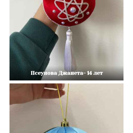
Псеунова Джанета- 14 лет