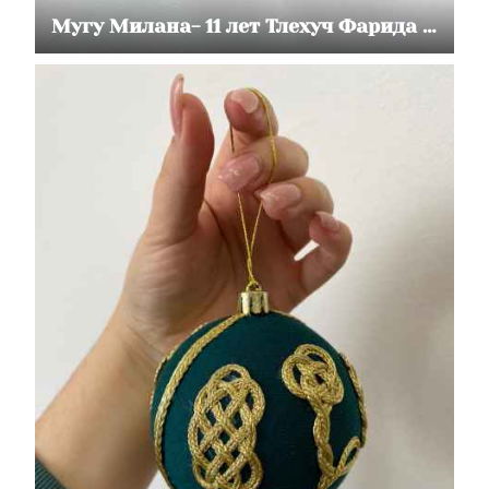
Мугу Милана- 11 лет Тлехуч Фарида - 11 лет