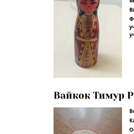
В
Ф
у
у
Вайкок Тимур 
В
К
О