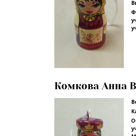
В
Ф
у
у
Комкова Анна 
В
К
О
у