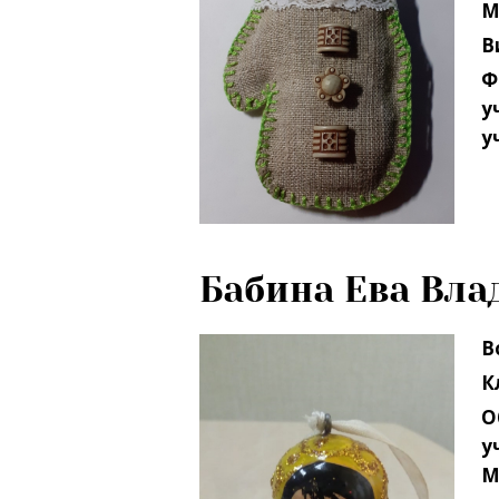
В
Ф
у
у
Бабина Ева Вл
В
К
О
у