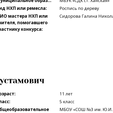
Муниципальное образование, поселение:
МБУК «СДК ст. Ханская»
ид НХП или ремесла:
Роспись по дереву
ИО мастера НХП или
Сидорова Галина Никол
чителя, помогавшего
частнику конкурса:
Рустамович
озраст:
11 лет
ласс:
5 класс
бщеобразовательное
МБОУ «СОШ №3 им. Ю.И. 