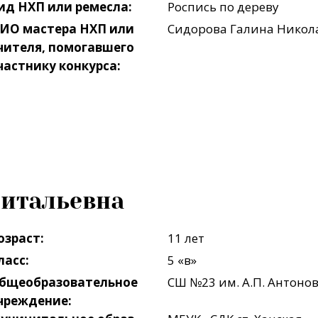
ид НХП или ремесла:
Роспись по дереву
ИО мастера НХП или
Сидорова Галина Никол
чителя, помогавшего
частнику конкурса:
Витальевна
озраст:
11 лет
ласс:
5 «в»
бщеобразовательное
СШ №23 им. А.П. Антоно
чреждение: