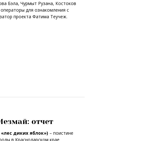
ова Бэла, Чурмыт Рузана, Костоков
е операторы для ознакомления с
изатор проекта Фатима Теучеж.
Мезмай: отчет
 «лес диких яблок»)
– поистине
роды в Краснодарском крае