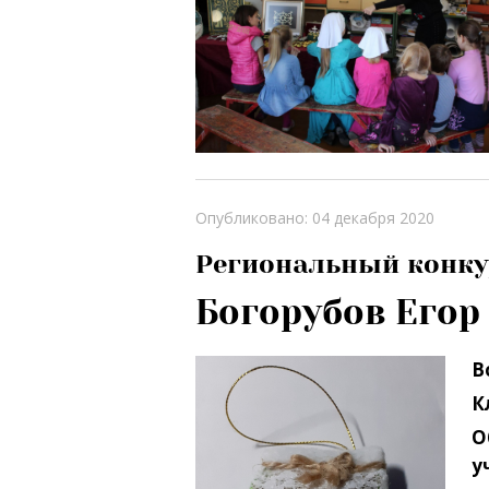
Опубликовано: 04 декабря 2020
Региональный конкур
Богорубов Егор
В
К
О
у