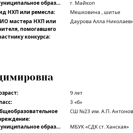
Муниципальное образование, поселение:
г. Майкоп
ид НХП или ремесла:
Мешковина , шитье
ИО мастера НХП или
Даурова Алла Николаев
чителя, помогавшего
частнику конкурса:
адимировна
озраст:
9 лет
ласс:
3 «б»
бщеобразовательное
СШ №23 им. А.П. Антоно
чреждение:
Муниципальное образование, поселение:
МБУК «СДК ст. Ханская»