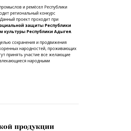
промыслов и ремёсел Республики
водит региональный конкурс
 Данный проект проходит при
социальной защиты Республики
ом культуры Республики Адыгея
.
целью сохранения и продвижения
 коренных народностей, проживающих
огут принять участие все желающие
увлекающиеся народными
кой продукции