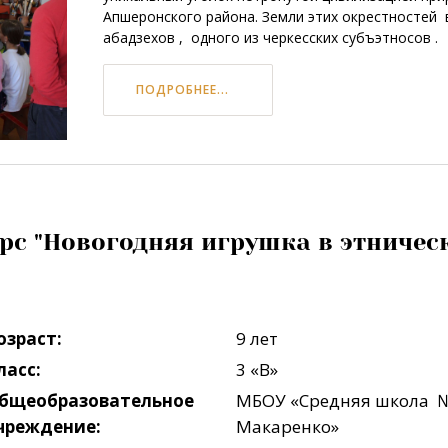
Апшеронского района. Земли этих окрестносте
абадзехов , одного из черкесских субъэтносов .
ПОДРОБНЕЕ...
с "Новогодняя игрушка в этническ
озраст:
9 лет
ласс:
3 «В»
бщеобразовательное
МБОУ «Средняя школа №
чреждение:
Макаренко»