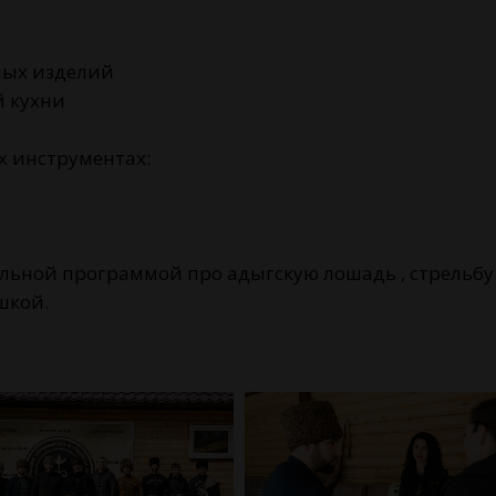
ных изделий
 кухни
х инструментах:
льной программой про адыгскую лошадь , стрельбу и
шкой.