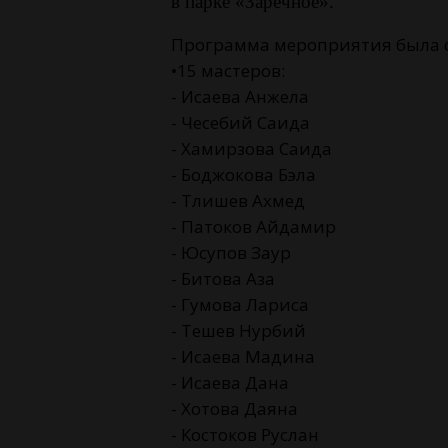
в парке «Заречное».
Программа мероприятия была 
•15 мастеров:
- Исаева Анжела
- Чесебий Саида
- Хамирзова Саида
- Боджокова Бэла
- Тлишев Ахмед
- Патоков Айдамир
- Юсупов Заур
- Битова Аза
- Гумова Лариса
- Тешев Нурбий
- Исаева Мадина
- Исаева Дана
- Хотова Даяна
- Костоков Руслан