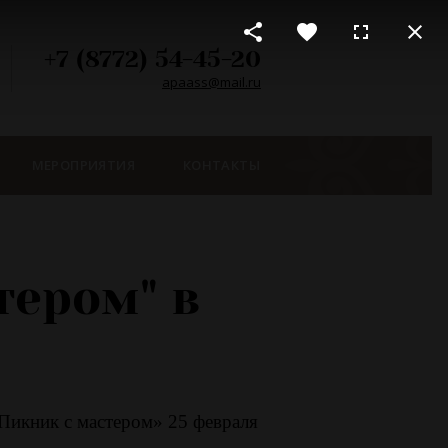
+7 (8772) 54-45-20
apaass@mail.ru
МЕРОПРИЯТИЯ
КОНТАКТЫ
тером" в
Пикник с мастером» 25 февраля