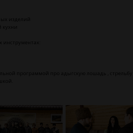
ных изделий
 кухни
х инструментах:
льной программой про адыгскую лошадь , стрельбу и
шкой.