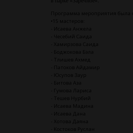
в парке «Заречное».
Программа мероприятия была 
•15 мастеров:
- Исаева Анжела
- Чесебий Саида
- Хамирзова Саида
- Боджокова Бэла
- Тлишев Ахмед
- Патоков Айдамир
- Юсупов Заур
- Битова Аза
- Гумова Лариса
- Тешев Нурбий
- Исаева Мадина
- Исаева Дана
- Хотова Даяна
- Костоков Руслан