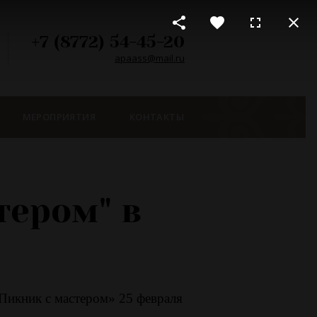
+7 (8772) 54-45-20
apaass@mail.ru
МЕРОПРИЯТИЯ
КОНТАКТЫ
тером" в
Пикник с мастером» 25 февраля